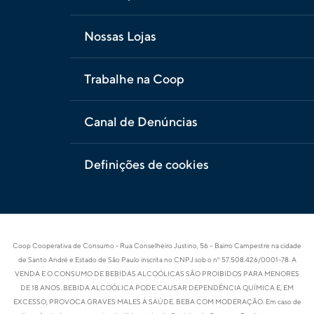
Nossas Lojas
Trabalhe na Coop
Canal de Denúncias
Definições de cookies
Coop Cooperativa de Consumo - Rua Conselheiro Justino, 56 – Bairro Campestre na cidade
de Santo André e Estado de São Paulo inscrita no CNPJ sob o nº 57.508.426/0001-78. A
VENDA E O CONSUMO DE BEBIDAS ALCOÓLICAS SÃO PROIBIDOS PARA MENORES
DE 18 ANOS. BEBIDA ALCOÓLICA PODE CAUSAR DEPENDÊNCIA QUÍMICA E, EM
EXCESSO, PROVOCA GRAVES MALES À SAÚDE. BEBA COM MODERAÇÃO. Em caso de