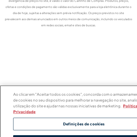
divergência de preços no site, é válido o valor do Carrinho de Compras. Produtos, preços,
ofetas e condições de pagamento são válidas exclusivamente para a loja eletrônica durante o
dia de hoje, sujeitas a alterações sem prévia notificação. Os preços previstos no site
prevalecem aos demais anunciados em outros meios de comunicação, incluindo os veiculados
em redes sociais, email e sites de buscas.
Ao clicar em "Aceitar todos os cookies", concorda com o armazenam
de cookies no seu dispositivo para melhorar a navegação no site, anali
utilização do site e ajudar nas nossas iniciativas de marketing.
Polític
Privacidade
Definições de cookies