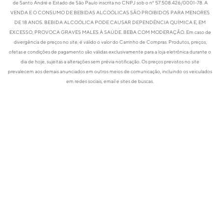
de Santo André e Estado de São Paulo inscrita no CNPJ sob o nº 57.508.426/0001-78. A
VENDA E O CONSUMO DE BEBIDAS ALCOÓLICAS SÃO PROIBIDOS PARA MENORES
DE 18 ANOS. BEBIDA ALCOÓLICA PODE CAUSAR DEPENDÊNCIA QUÍMICA E, EM
EXCESSO, PROVOCA GRAVES MALES À SAÚDE. BEBA COM MODERAÇÃO. Em caso de
divergência de preços no site, é válido o valor do Carrinho de Compras. Produtos, preços,
ofetas e condições de pagamento são válidas exclusivamente para a loja eletrônica durante o
dia de hoje, sujeitas a alterações sem prévia notificação. Os preços previstos no site
prevalecem aos demais anunciados em outros meios de comunicação, incluindo os veiculados
em redes sociais, email e sites de buscas.