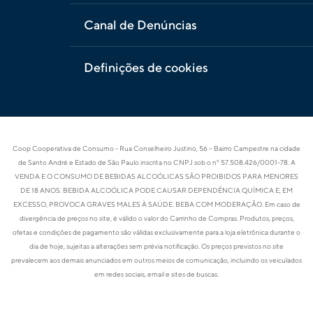
Canal de Denúncias
Definições de cookies
Coop Cooperativa de Consumo - Rua Conselheiro Justino, 56 – Bairro Campestre na cidade
de Santo André e Estado de São Paulo inscrita no CNPJ sob o nº 57.508.426/0001-78. A
VENDA E O CONSUMO DE BEBIDAS ALCOÓLICAS SÃO PROIBIDOS PARA MENORES
DE 18 ANOS. BEBIDA ALCOÓLICA PODE CAUSAR DEPENDÊNCIA QUÍMICA E, EM
EXCESSO, PROVOCA GRAVES MALES À SAÚDE. BEBA COM MODERAÇÃO. Em caso de
divergência de preços no site, é válido o valor do Carrinho de Compras. Produtos, preços,
ofetas e condições de pagamento são válidas exclusivamente para a loja eletrônica durante o
dia de hoje, sujeitas a alterações sem prévia notificação. Os preços previstos no site
prevalecem aos demais anunciados em outros meios de comunicação, incluindo os veiculados
em redes sociais, email e sites de buscas.