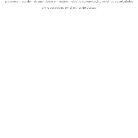
prevalecem aos demais anunciados em outros meios de comunicação, incluindo os veiculados
em redes sociais, email e sites de buscas.