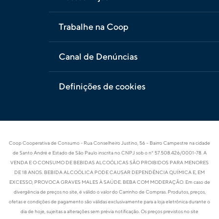
Trabalhe na Coop
Canal de Denúncias
Definições de cookies
Coop Cooperativa de Consumo - Rua Conselheiro Justino, 56 – Bairro Campestre na cidade
de Santo André e Estado de São Paulo inscrita no CNPJ sob o nº 57.508.426/0001-78. A
VENDA E O CONSUMO DE BEBIDAS ALCOÓLICAS SÃO PROIBIDOS PARA MENORES
DE 18 ANOS. BEBIDA ALCOÓLICA PODE CAUSAR DEPENDÊNCIA QUÍMICA E, EM
EXCESSO, PROVOCA GRAVES MALES À SAÚDE. BEBA COM MODERAÇÃO. Em caso de
divergência de preços no site, é válido o valor do Carrinho de Compras. Produtos, preços,
ofetas e condições de pagamento são válidas exclusivamente para a loja eletrônica durante o
dia de hoje, sujeitas a alterações sem prévia notificação. Os preços previstos no site