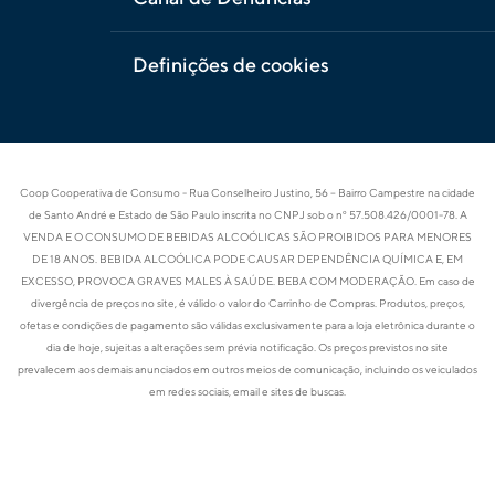
Definições de cookies
Coop Cooperativa de Consumo - Rua Conselheiro Justino, 56 – Bairro Campestre na cidade
de Santo André e Estado de São Paulo inscrita no CNPJ sob o nº 57.508.426/0001-78. A
VENDA E O CONSUMO DE BEBIDAS ALCOÓLICAS SÃO PROIBIDOS PARA MENORES
DE 18 ANOS. BEBIDA ALCOÓLICA PODE CAUSAR DEPENDÊNCIA QUÍMICA E, EM
EXCESSO, PROVOCA GRAVES MALES À SAÚDE. BEBA COM MODERAÇÃO. Em caso de
divergência de preços no site, é válido o valor do Carrinho de Compras. Produtos, preços,
ofetas e condições de pagamento são válidas exclusivamente para a loja eletrônica durante o
dia de hoje, sujeitas a alterações sem prévia notificação. Os preços previstos no site
prevalecem aos demais anunciados em outros meios de comunicação, incluindo os veiculados
em redes sociais, email e sites de buscas.